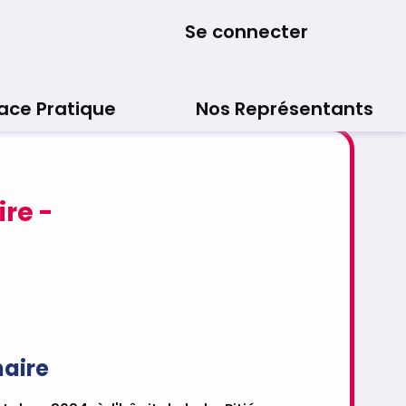
Se connecter
ace Pratique
Nos Représentants
s
re -
aire